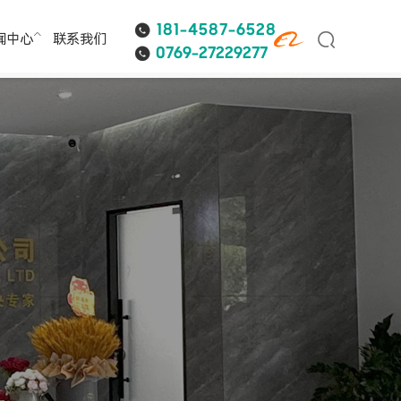
181-4587-6528



闻中心
联系我们
0769-27229277

覆铜板用导热粉
高导热粉体
导热氧化铝粉
球形氧化铝粉