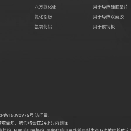
六方氮化硼
用于导热硅胶垫片
氮化铝粉
用于导热双面胶
氢氧化铝
用于覆铜板
CP备15090975号
访问量：
请速告知，我们将会在24小时内删除
垫片粉
,
环氧胶用导热粉
,
聚氨酯胶用导热粉
原料生产及功能性粉体定