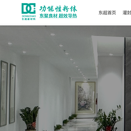
东超首页
灌
热门搜索：
灌封胶用导热粉
凝胶用导热粉
硅脂用导热粉