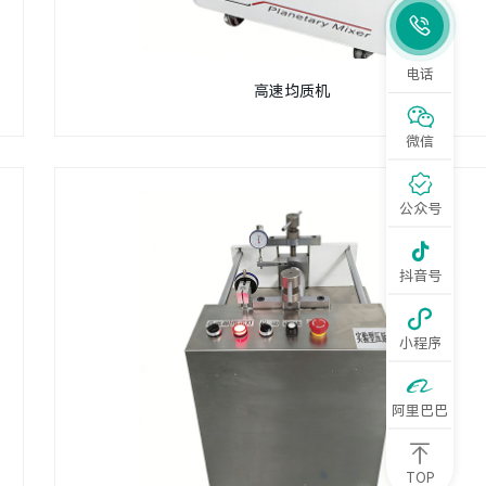

电话
高速均质机

微信

公众号

抖音号

小程序

阿里巴巴
TOP