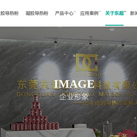
封胶导热粉
凝胶导热粉
产品中心
应用案例
关于东超
新
硅胶垫片用导热粉
环氧胶用导热粉
聚氨酯胶用导热粉
双面胶用导热粉
IMAGE
企业形象